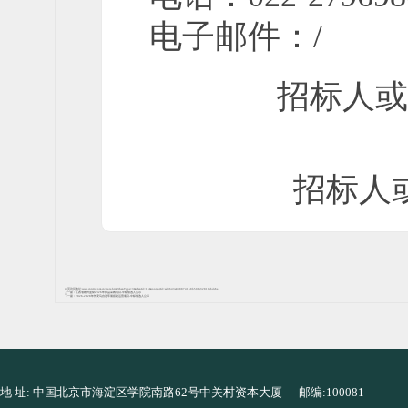
电子邮件：
/
招标人或
招标人
本页访问地址:www.cntcitc.com.cn/more.html?chanType=3&chanId=16&contentId=ad4643a0488741b8b508c32811cbdc6a
上一篇：
江西省赣州监狱2026年药品采购项目-中标候选人公示
下一篇：
2026-2028年长安马自达车展搭建运营项目-中标候选人公示
地 址: 中国北京市海淀区学院南路62号中关村资本大厦 邮编:100081